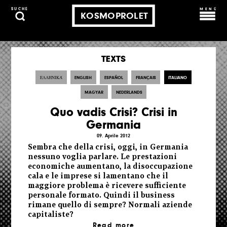
MENÜ
SUCHE
KOSMOPROLET
TEXTS
ΕΛΛΗΝΙΚΆ
ENGLISH
ESPAÑOL
FRANÇAIS
ITALIANO
MAGYAR
NEDERLANDS
Quo vadis Crisi? Crisi in
Germania
09. Aprile 2012
Sembra che della crisi, oggi, in Germania
nessuno voglia parlare. Le prestazioni
economiche aumentano, la disoccupazione
cala e le imprese si lamentano che il
maggiore problema è ricevere sufficiente
personale formato. Quindi il business
rimane quello di sempre? Normali aziende
capitaliste?
Read more