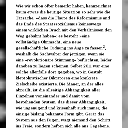
Wie wir schon öfter bemerkt haben, kennzeichnet
kaum etwas die heutige Situation so sehr wie die
Tatsache, »dass die Flaute des Reformismus und
das Ende des Staatssozialismus keineswegs
einem wirklichen Bruch mit den Verhältnissen den
Weg gebahnt haben«; es besteht »eine
vollständige Ohnmacht, eine neue
2
gesellschaftliche Ordnung ins Auge zu fassen
,
weshalb die Sachwalter der jetzigen, wenn sie
eine »revolutionäre Stimmung« befürchten, leider
daneben zu liegen scheinen. Selbst 2011 war eine
solche allenfalls dort gegeben, wo in Gestalt
kleptokratischer Diktatoren eine konkrete
Zielscheibe existierte. Die Mauer, an der alles
abprallt, ist die allseitige Abhängigkeit aller
Einzelnen voneinander und damit vom
bestehenden System, das dieser Abhängigkeit,
wie ungenügend und krisenhaft auch immer, die
einzige bislang bekannte Form gibt. Gerät das
System aus den Fugen, wagt niemand den Schritt
ins Freie, sondern heften sich alle ans Gegebene.