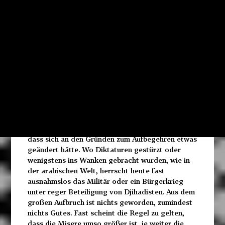
Zusammenbruch wie die Herrschenden.»
Das Jahr 2011, in dem die Leute an vielen Orten in
Scharen auf die Straße und manchmal auf die
Barrikaden gingen, wurde oft mit 1968 verglichen.
Kommentatoren, denen Revolutionsromantik fern
liegt, stellten verblüfft fest, dass weltweit sogar
erheblich mehr Menschen in Bewegung geraten
waren als im legendären Jahr der Revolte.
Seitdem hat sich die Lage bekanntlich je nach
Land eingetrübt oder pechschwarz verfinstert.
Wo 2011 Plätze besetzt wurden, wie in Europa,
herrscht wieder der bekannte Alltagstrott, ohne
dass sich an den Gründen zum Aufbegehren etwas
geändert hätte. Wo Diktaturen gestürzt oder
wenigstens ins Wanken gebracht wurden, wie in
der arabischen Welt, herrscht heute fast
ausnahmslos das Militär oder ein Bürgerkrieg
unter reger Beteiligung von Djihadisten. Aus dem
großen Aufbruch ist nichts geworden, zumindest
nichts Gutes. Fast scheint die Regel zu gelten,
dass die Misere umso größer ist, je weiter die