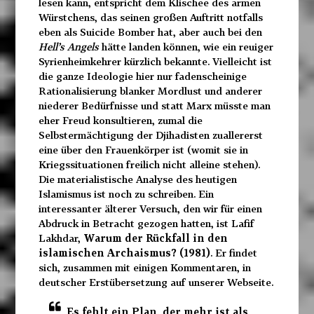
lesen kann, entspricht dem Klischee des armen
Würstchens, das seinen großen Auftritt notfalls
eben als Suicide Bomber hat, aber auch bei den
Hell’s Angels
hätte landen können, wie ein reuiger
Syrienheimkehrer kürzlich bekannte. Vielleicht ist
die ganze Ideologie hier nur fadenscheinige
Rationalisierung blanker Mordlust und anderer
niederer Bedürfnisse und statt Marx müsste man
eher Freud konsultieren, zumal die
Selbstermächtigung der Djihadisten zuallererst
eine über den Frauenkörper ist (womit sie in
Kriegssituationen freilich nicht alleine stehen).
Die materialistische Analyse des heutigen
Islamismus ist noch zu schreiben. Ein
interessanter älterer Versuch, den wir für einen
Abdruck in Betracht gezogen hatten, ist Lafif
Lakhdar,
Warum der Rückfall in den
islamischen Archaismus? (1981)
. Er findet
sich, zusammen mit einigen Kommentaren, in
deutscher Erstübersetzung auf unserer Webseite.
Es fehlt ein Plan, der mehr ist als