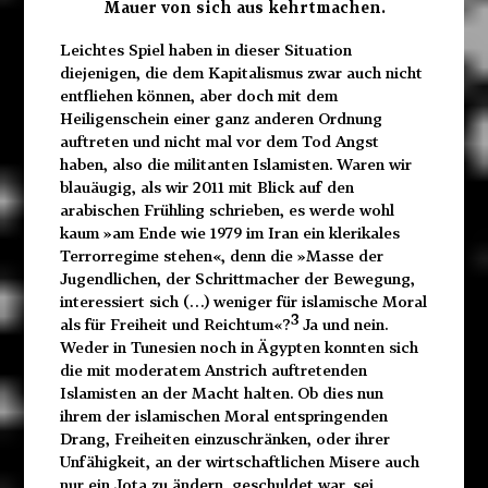
Mauer von sich aus kehrtmachen.
Leichtes Spiel haben in dieser Situation
diejenigen, die dem Kapitalismus zwar auch nicht
entfliehen können, aber doch mit dem
Heiligenschein einer ganz anderen Ordnung
auftreten und nicht mal vor dem Tod Angst
haben, also die militanten Islamisten. Waren wir
blauäugig, als wir 2011 mit Blick auf den
arabischen Frühling schrieben, es werde wohl
kaum »am Ende wie 1979 im Iran ein klerikales
Terrorregime stehen«, denn die »Masse der
Jugendlichen, der Schrittmacher der Bewegung,
interessiert sich (…) weniger für islamische Moral
3
als für Freiheit und Reichtum«?
Ja und nein.
Weder in Tunesien noch in Ägypten konnten sich
die mit moderatem Anstrich auftretenden
Islamisten an der Macht halten. Ob dies nun
ihrem der islamischen Moral entspringenden
Drang, Freiheiten einzuschränken, oder ihrer
Unfähigkeit, an der wirtschaftlichen Misere auch
nur ein Jota zu ändern, geschuldet war, sei