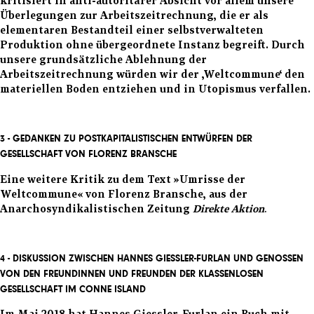
kritisiert in anti-autoritärer Absicht vor allem unsere
Überlegungen zur Arbeitszeitrechnung, die er als
elementaren
Bestandteil
einer selbstverwalteten
Produktion ohne übergeordnete Instanz begreift. Durch
unsere grundsätzliche Ablehnung der
Arbeitszeitrechnung würden wir der ‚Weltcommune‘ den
materiellen Boden entziehen und in Utopismus verfallen.
3 -
GEDANKEN ZU POSTKAPITALISTISCHEN ENTWÜRFEN DER
GESELLSCHAFT VON FLORENZ BRANSCHE
Eine weitere Kritik zu dem Text
»Umrisse der
Weltcommune« von Florenz Bransche, aus der
Anarchosyndikalistischen Zeitung
Direkte Aktion
.
4 - DISKUSSION ZWISCHEN HANNES GIESSLER-FURLAN UND GENOSSEN
VON DEN FREUNDINNEN UND FREUNDEN DER KLASSENLOSEN
GESELLSCHAFT IM CONNE ISLAND
Im Mai 2018 hat Hannes Giessler-Furlan ein Buch mit