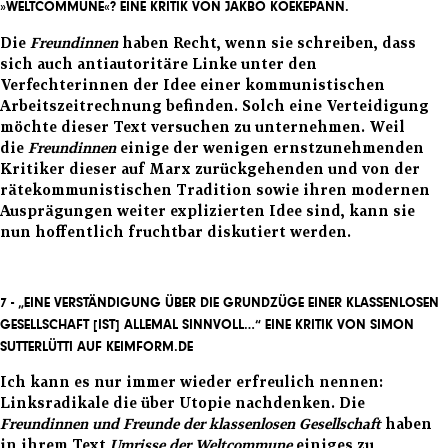
»WELTCOMMUNE«?
EINE KRITIK VON JAKBO KOEKEPANN.
Die
Freundinnen
haben Recht, wenn sie schreiben, dass
sich auch antiautoritäre Linke unter den
Verfechterinnen der Idee einer kommunistischen
Arbeitszeitrechnung befinden. Solch eine Verteidigung
möchte dieser Text versuchen zu unternehmen. Weil
die
Freundinnen
einige der wenigen ernstzunehmenden
Kritiker dieser auf Marx zurückgehenden und von der
rätekommunistischen Tradition sowie ihren modernen
Ausprägungen weiter explizierten Idee sind, kann sie
nun hoffentlich fruchtbar diskutiert werden.
7 - „EINE VERSTÄNDIGUNG ÜBER DIE GRUNDZÜGE EINER KLASSENLOSEN
GESELLSCHAFT [IST] ALLEMAL SINNVOLL…“ EINE KRITIK VON SIMON
SUTTERLÜTTI AUF KEIMFORM.DE
Ich kann es nur immer wieder erfreulich nennen:
Linksradikale die über Utopie nachdenken. Die
Freundinnen und Freunde der klassenlosen Gesellschaft
haben
in ihrem Text
Umrisse der Weltcommune
einiges zu