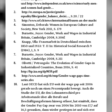
und
http://www.independent.co.uk/news/science/early-men-
and-women-had-gende…
2.
http://ec.europa.eu/justice/gender-
, S.20 / 22
equality/files/gender_balance_decisi…
3.
http://www.srf.ch/news/international/frauen-an-der-macht
Simonton, Deborah: Women in European Culture and
4.
Society, New York 2011, S. 179
Burnette, Joyce: Gender, Work and Wages in Industrial
5.
Britain, Cambridge 2008, S.306f.
Knapp, Ulla: Frauenarbeit in Deutschland zwischen
6.
1850 und 1933: T. II In: Historical Social Research 9
(1984), 1, S. 9
Burnette, Joyce: Gender, Work and Wages in Industrial
7.
Britain, Cambridge 2008, S.311
Olivetti / Petrongolo: The Evolution of Gender Gaps in
8.
Industrialized Countries, Bonn 2016, S. 41
http://ftp.iza.org/dp9659.pdf
9.
http://www.oecd.org/els/emp/Gender-wage-gaps-time-
series.xlsx
Laut OECD hat sich EU-weit der wage gap seit 2006
10.
gerade noch um einen Prozentpunkt bewegt. Auch die
Studie der EU, die den Lohnunterschied pro
Arbeitsstunde über alle Berufe und
Beschäftigungsformen hinweg erfasst, hat ermittelt, dass
der Gender Pay Gap zwar von 2006 bis 2010 von 17,7 auf
16,5 gesunken, dann wieder gestiegen ist und sich erst