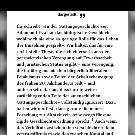
Prozess verläuft um einiges uneinheitlicher und
in sich widersprüchlicher als von euch
dargestellt.
Ihr schreibt: «In der Gattungsgeschichte seit
Adam und Eva hat das biologische Geschlecht
wohl noch nie eine so geringe Rolle für das Leben
der Einzelnen gespielt». Wir halten das für eine
recht steile These, die sich einerseits aus der
perspektivischen Verengung auf Erwerbsarbeit
und juristischen Status ergibt – eine Verengung,
die ihr übrigens mit dem bürgerlich-liberalen
Feminismus sowie Teilen der Arbeiterbewegung
des frühen 20. Jahrhunderts teilt – und
andererseits daraus, dass ihr die weiter
zurückliegenden Teile der «menschlichen
Gattungsgeschichte» vollständig ignoriert. Dazu
halten wir nur fest, dass gerade die neuere
Forschung zur Altsteinzeit keineswegs für eine
1
rigide Geschlechterordnung spricht.
Auch wenn
das Verhältnis zwischen den Geschlechtern kein
vertragsförmiges wie das zwischen Kapital und