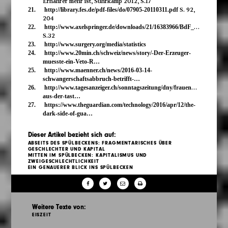
Ernährer mehr ist, Suhrkamp 2012, S.17
S. 92,
21.
http://library.fes.de/pdf-files/do/07905-20110311.pdf
204
22.
http://www.axelspringer.de/downloads/21/16383966/BdF_Studie_Ma__776_nne…
S.32
23.
http://www.surgery.org/media/statistics
24.
http://www.20min.ch/schweiz/news/story/-Der-Erzeuger-
muesste-ein-Veto-R…
25.
http://www.maenner.ch/news/2016-03-14-
schwangerschaftsabbruch-betrifft-…
26.
http://www.tagesanzeiger.ch/sonntagszeitung/dny/frauenhass-
aus-der-tast…
27.
https://www.theguardian.com/technology/2016/apr/12/the-
dark-side-of-gua…
Dieser Artikel bezieht sich auf:
ABSEITS DES SPÜLBECKENS: FRAGMENTARISCHES ÜBER
GESCHLECHTER UND KAPITAL
MITTEN IM SPÜLBECKEN: KAPITALISMUS UND
ZWEIGESCHLECHTLICHKEIT
EIN GENAUERER BLICK INS SPÜLBECKEN
Weitere Texte von:
EISZEIT