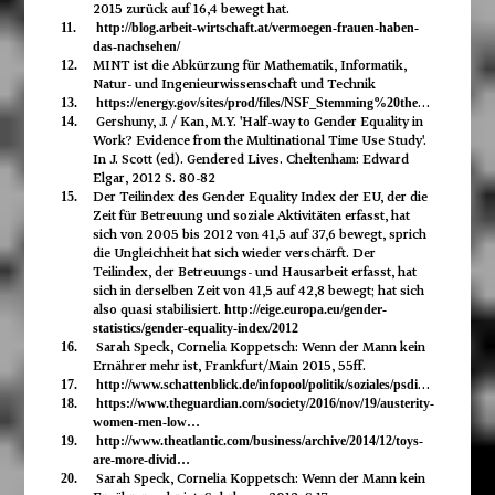
2015 zurück auf 16,4 bewegt hat.
11.
http://blog.arbeit-wirtschaft.at/vermoegen-frauen-haben-
das-nachsehen/
MINT ist die Abkürzung für Mathematik, Informatik,
12.
Natur- und Ingenieurwissenschaft und Technik
13.
https://energy.gov/sites/prod/files/NSF_Stemming%20the%20Tide%20Why%20W…
Gershuny, J. / Kan, M.Y. 'Half-way to Gender Equality in
14.
Work? Evidence from the Multinational Time Use Study'.
In J. Scott (ed). Gendered Lives. Cheltenham: Edward
Elgar, 2012 S. 80-82
Der Teilindex des Gender Equality Index der EU, der die
15.
Zeit für Betreuung und soziale Aktivitäten erfasst, hat
sich von 2005 bis 2012 von 41,5 auf 37,6 bewegt, sprich
die Ungleichheit hat sich wieder verschärft. Der
Teilindex, der Betreuungs- und Hausarbeit erfasst, hat
sich in derselben Zeit von 41,5 auf 42,8 bewegt; hat sich
also quasi stabilisiert.
http://eige.europa.eu/gender-
statistics/gender-equality-index/2012
Sarah Speck, Cornelia Koppetsch: Wenn der Mann kein
16.
Ernährer mehr ist, Frankfurt/Main 2015, 55ff.
17.
http://www.schattenblick.de/infopool/politik/soziales/psdis013.html
18.
https://www.theguardian.com/society/2016/nov/19/austerity-
women-men-low…
19.
http://www.theatlantic.com/business/archive/2014/12/toys-
are-more-divid…
Sarah Speck, Cornelia Koppetsch: Wenn der Mann kein
20.