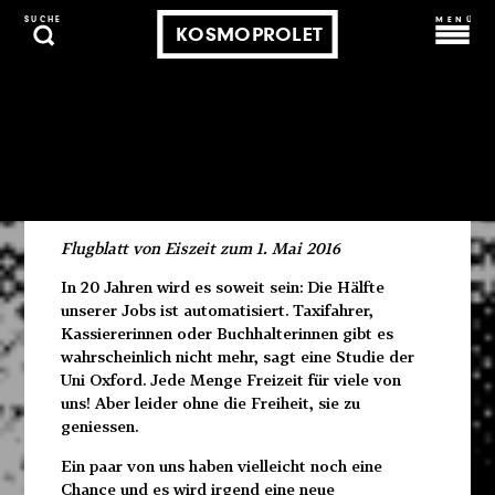
MENÜ
SUCHE
KOSMOPROLET
Vom Ende der Arbeit
05. Mai 2016
Von
EISZEIT
Flugblatt von Eiszeit zum 1. Mai 2016
In 20 Jahren wird es soweit sein: Die Hälfte
unserer Jobs ist automatisiert. Taxifahrer,
Kassiererinnen oder Buchhalterinnen gibt es
wahrscheinlich nicht mehr, sagt eine Studie der
Uni Oxford. Jede Menge Freizeit für viele von
uns! Aber leider ohne die Freiheit, sie zu
geniessen.
Ein paar von uns haben vielleicht noch eine
Chance und es wird irgend eine neue