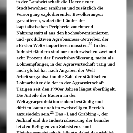
in der Landwirtschaft die Heere neuer
Stadtbewohner ernähren und zusätzlich die
Versorgung explodierender Bevölkerungen
garantieren, wobei die Länder der
kapitalistischen Peripherie zunehmend
Nahrungsmittel aus den hochsubventionierten
und -produktiven Agrobusiness-Betrieben der
20
»Ersten Welt« importieren mussten.
In den
Industrieländern sind nur noch zwischen zwei und
acht Prozent der Erwerbsbevölkerung, meist als
Lohnempfänger, in der Agrarwirtschaft tätig und
auch global hat nach Angaben der Welt-
Arbeitsorganisation die Zahl der städtischen
Lohnarbeiter die der in der Agrarwirtschaft
Tätigen seit den 1990er Jahren längst überflügelt.
Die Anteile der Bauern an der
Weltagrarproduktion sinken beständig und
dürften kaum noch im zweistelligen Bereich
21
anzusiedeln sein.
Das »Land Grabbing«, der
Aufkauf und die Industrialisierung der beinahe
letzten Refugien von Subsistenz- und
Kleinbauernwirtschaft, könnte dabei das wirklich