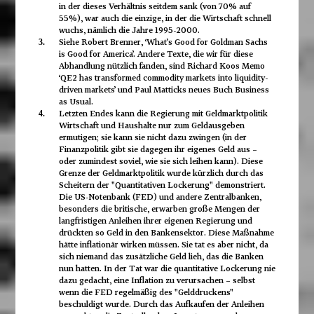
in der dieses Verhältnis seitdem sank (von 70% auf
55%), war auch die einzige, in der die Wirtschaft schnell
wuchs, nämlich die Jahre 1995-2000.
Siehe Robert Brenner, ‘What’s Good for Goldman Sachs
3.
is Good for America’. Andere Texte, die wir für diese
Abhandlung nützlich fanden, sind Richard Koos Memo
‘QE2 has transformed commodity markets into liquidity-
driven markets’ und Paul Matticks neues Buch Business
as Usual.
Letzten Endes kann die Regierung mit Geldmarktpolitik
4.
Wirtschaft und Haushalte nur zum Geldausgeben
ermutigen; sie kann sie nicht dazu zwingen (in der
Finanzpolitik gibt sie dagegen ihr eigenes Geld aus –
oder zumindest soviel, wie sie sich leihen kann). Diese
Grenze der Geldmarktpolitik wurde kürzlich durch das
Scheitern der "Quantitativen Lockerung" demonstriert.
Die US-Notenbank (FED) und andere Zentralbanken,
besonders die britische, erwarben große Mengen der
langfristigen Anleihen ihrer eigenen Regierung und
drückten so Geld in den Bankensektor. Diese Maßnahme
hätte inflationär wirken müssen. Sie tat es aber nicht, da
sich niemand das zusätzliche Geld lieh, das die Banken
nun hatten. In der Tat war die quantitative Lockerung nie
dazu gedacht, eine Inflation zu verursachen – selbst
wenn die FED regelmäßig des "Gelddruckens"
beschuldigt wurde. Durch das Aufkaufen der Anleihen