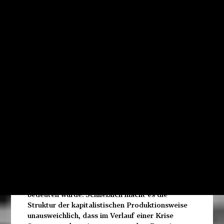
gegen ihre eigenen Interessen handeln? Sind die
Staatsfinanzen wirklich unter Druck oder ist das
alles nur ein Trick, um die letzten verbliebenen
Errungenschaften aus den Arbeitskämpfen zu
untergraben? Einige Mitglieder von Endnotes
nehmen sich dieser Fragen an...
Eine Krise ist zuallererst eine Krise für die
Arbeiter_innen. Aber sie ist eine Krise für die
Arbeiter_innen, weil sie eine Krise des Kapitals
ist. Dass es sich so verhält, ist nicht immer
offensichtlich. Wann immer das BIP sinkt, rufen
die Vertreter des Kapitals ausnahmslos nach
"gemeinsamen Opfern" – also nach Opfern, die
gemeinsam von den Lohnabhängigen erbracht
werden sollen. Es wäre eine Sache, wenn das nur
Entlassungen im öffentlichen Dienst und
Kürzungen der Sozialprogramme – genau dann,
wenn sie am meisten gebraucht werden –
bedeuten würde. Schließlich macht es die
Struktur der kapitalistischen Produktionsweise
unausweichlich, dass im Verlauf einer Krise