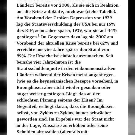
Ländern' bereits vor 2008, als sie sich in Reaktion
auf die Krise aufblähte, hoch war (siehe Tabelle).
Am Vorabend der Großen Depression von 1929
lag die Staatsverschuldung der USA bei nur 16%
des BIP; zehn Jahre später, 1939, war sie auf 44%
1
gestiegen.
Im Gegensatz dazu lag sie 2007 am
Vorabend der aktuellen Krise bereits bei 62% und
erreichte nur vier Jahre später den Stand von
99%. Die Ursache ist einfach auszumachen: Seit
beinahe vier Jahrzehnten ist die
Staatsschuldenquote in den einkommensstarken
Ländern während der Krisen meist angestiegen
(wie es die keynesianischen Rezepte vorsehen), in
Boomphasen aber nicht wieder gesunken oder
sogar weiter gestiegen. Liegt das an der
schlechten Planung seitens der Eliten? Im
Gegenteil, es liegt daran, dass die Boomphasen
selbst, von Zyklus zu Zyklus, immer schwächer
geworden sind. Im Ergebnis war der Staat nicht
in der Lage, Zinssätze zu erhöhen oder seine
Schulden abzuzahlen (allenfalls mit