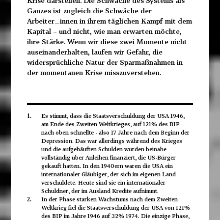
Krise darstellen. Die Schwäche des Systems als
Ganzes ist zugleich die Schwäche der
Arbeiter_innen in ihrem täglichen Kampf mit dem
Kapital – und nicht, wie man erwarten möchte,
ihre Stärke. Wenn wir diese zwei Momente nicht
auseinanderhalten, laufen wir Gefahr, die
widersprüchliche Natur der Sparmaßnahmen in
der momentanen Krise misszuverstehen.
Es stimmt, dass die Staatsverschuldung der USA 1946,
1.
am Ende des Zweiten Weltkrieges, auf 121% des BIP
nach oben schnellte - also 17 Jahre nach dem Beginn der
Depression. Das war allerdings während des Krieges
und die aufgehäuften Schulden wurden beinahe
vollständig über Anleihen finanziert, die US-Bürger
gekauft hatten. In den 1940ern waren die USA ein
internationaler Gläubiger, der sich im eigenen Land
verschuldete. Heute sind sie ein internationaler
Schuldner, der im Ausland Kredite aufnimmt.
In der Phase starken Wachstums nach dem Zweiten
2.
Weltkrieg fiel die Staatsverschuldung der USA von 121%
des BIP im Jahre 1946 auf 32% 1974. Die einzige Phase,