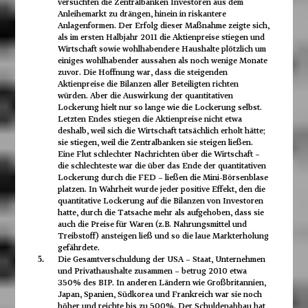
versuchten die Zentralbanken Investoren aus dem
Anleihemarkt zu drängen, hinein in riskantere
Anlagenformen. Der Erfolg dieser Maßnahme zeigte sich,
als im ersten Halbjahr 2011 die Aktienpreise stiegen und
Wirtschaft sowie wohlhabendere Haushalte plötzlich um
einiges wohlhabender aussahen als noch wenige Monate
zuvor. Die Hoffnung war, dass die steigenden
Aktienpreise die Bilanzen aller Beteiligten richten
würden. Aber die Auswirkung der quantitativen
Lockerung hielt nur so lange wie die Lockerung selbst.
Letzten Endes stiegen die Aktienpreise nicht etwa
deshalb, weil sich die Wirtschaft tatsächlich erholt hätte;
sie stiegen, weil die Zentralbanken sie steigen ließen.
Eine Flut schlechter Nachrichten über die Wirtschaft –
die schlechteste war die über das Ende der quantitativen
Lockerung durch die FED – ließen die Mini-Börsenblase
platzen. In Wahrheit wurde jeder positive Effekt, den die
quantitative Lockerung auf die Bilanzen von Investoren
hatte, durch die Tatsache mehr als aufgehoben, dass sie
auch die Preise für Waren (z.B. Nahrungsmittel und
Treibstoff) ansteigen ließ und so die laue Markterholung
gefährdete.
Die Gesamtverschuldung der USA – Staat, Unternehmen
5.
und Privathaushalte zusammen – betrug 2010 etwa
350% des BIP. In anderen Ländern wie Großbritannien,
Japan, Spanien, Südkorea und Frankreich war sie noch
höher und reichte bis zu 500%. Der Schuldenabbau hat