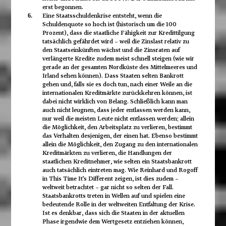
erst begonnen.
Eine Staatsschuldenkrise entsteht, wenn die
6.
Schuldenquote so hoch ist (historisch um die 100
Prozent), dass die staatliche Fähigkeit zur Kredittilgung
tatsächlich gefährdet wird – weil die Zinslast relativ zu
den Staatseinkünften wächst und die Zinsraten auf
verlängerte Kredite zudem meist schnell steigen (wie wir
gerade an der gesamten Nordküste des Mittelmeeres und
Irland sehen können). Dass Staaten selten Bankrott
gehen und, falls sie es doch tun, nach einer Weile an die
internationalen Kreditmärkte zurückkehren können, ist
dabei nicht wirklich von Belang. Schließlich kann man
auch nicht leugnen, dass jeder entlassen werden kann,
nur weil die meisten Leute nicht entlassen werden; allein
die Möglichkeit, den Arbeitsplatz zu verlieren, bestimmt
das Verhalten desjenigen, der einen hat. Ebenso bestimmt
allein die Möglichkeit, den Zugang zu den internationalen
Kreditmärkten zu verlieren, die Handlungen der
staatlichen Kreditnehmer, wie selten ein Staatsbankrott
auch tatsächlich eintreten mag. Wie Reinhard und Rogoff
in This Time It’s Different zeigen, ist dies zudem –
weltweit betrachtet – gar nicht so selten der Fall.
Staatsbankrotts treten in Wellen auf und spielen eine
bedeutende Rolle in der weltweiten Entfaltung der Krise.
Ist es denkbar, dass sich die Staaten in der aktuellen
Phase irgendwie dem Wertgesetz entziehen können,