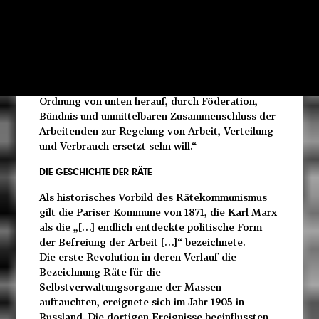
und Ratholern auf Gegenseitigkeit ist über die
Bestimmung der Interessenvertretung in sich
verbundener Menschengruppen hinaus die
natürliche Organisationsform jeder Gesellschaft
überhaupt, welche die Leitung der öffentlichen
Sachen von einer staatlichen Spitze aus durch die
Ordnung von unten herauf, durch Föderation,
Bündnis und unmittelbaren Zusammenschluss der
Arbeitenden zur Regelung von Arbeit, Verteilung
und Verbrauch ersetzt sehn will.“
DIE GESCHICHTE DER RÄTE
Als historisches Vorbild des Rätekommunismus
gilt die Pariser Kommune von 1871, die Karl Marx
als die „[…] endlich entdeckte politische Form
der Befreiung der Arbeit […]“ bezeichnete.
Die erste Revolution in deren Verlauf die
Bezeichnung Räte für die
Selbstverwaltungsorgane der Massen
auftauchten, ereignete sich im Jahr 1905 in
Russland. Die dortigen Ereignisse beeinflussten