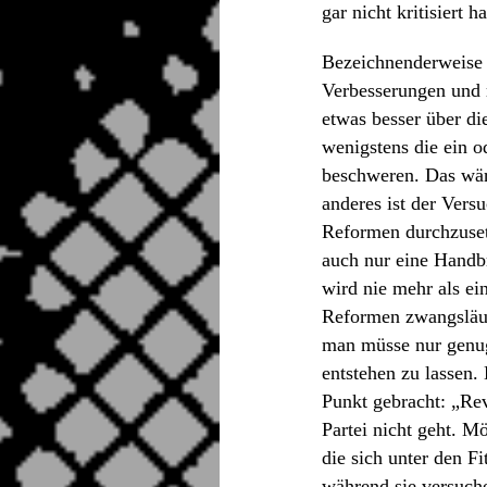
gar nicht kritisiert 
Bezeichnenderweise 
Verbesserungen und r
etwas besser über di
wenigstens die ein 
beschweren. Das wäre
anderes ist der Vers
Reformen durchzuset
auch nur eine Handb
wird nie mehr als e
Reformen zwangsläuf
man müsse nur genug
entstehen zu lassen.
Punkt gebracht: „Rev
Partei nicht geht. Mö
die sich unter den F
während sie versuche