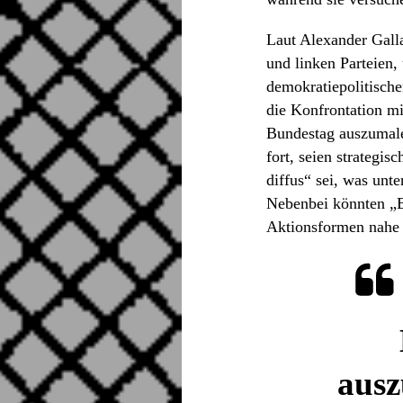
Laut Alexander Gall
und linken Parteien
demokratiepolitisch
die Konfrontation m
Bundestag auszumale
fort, seien strategi
diffus“ sei, was unte
Nebenbei könnten „Be
Aktionsformen nahe 
ausz