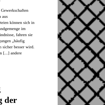
t Gewerkschaften
n aus
teien können sich in
 Handgemenge im
ndnisse, fahren sie
egungen „häufig
n sicher besser wird.
 [...] andere
g
g der