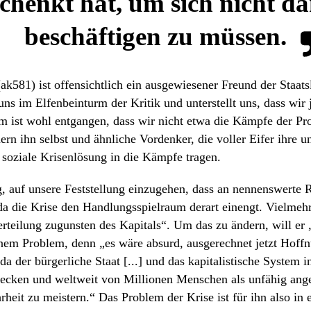
chenkt hat, um sich nicht d
beschäftigen zu müssen.
(ak581) ist offensichtlich ein ausgewiesener Freund der Staat
uns im Elfenbeinturm der Kritik und unterstellt uns, dass wir
 ist wohl entgangen, dass wir nicht etwa die Kämpfe der Prol
dern ihn selbst und ähnliche Vordenker, die voller Eifer ihre u
soziale Krisenlösung in die Kämpfe tragen.
ig, auf unsere Feststellung einzugehen, dass an nennenswerte 
 da die Krise den Handlungsspielraum derart einengt. Vielmehr 
teilung zugunsten des Kapitals“. Um das zu ändern, will er 
inem Problem, denn „es wäre absurd, ausgerechnet jetzt Hoffn
 da der bürgerliche Staat [...] und das kapitalistische System in
stecken und weltweit von Millionen Menschen als unfähig ang
heit zu meistern.“ Das Problem der Krise ist für ihn also in er