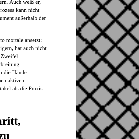
ern. Auch weiß er,
prozess kann nicht
trument außerhalb der
to mortale ansetzt:
gern, hat auch nicht
 Zweifel
rbreitung
in die Hände
nen aktiven
kel als die Praxis
ritt,
zu