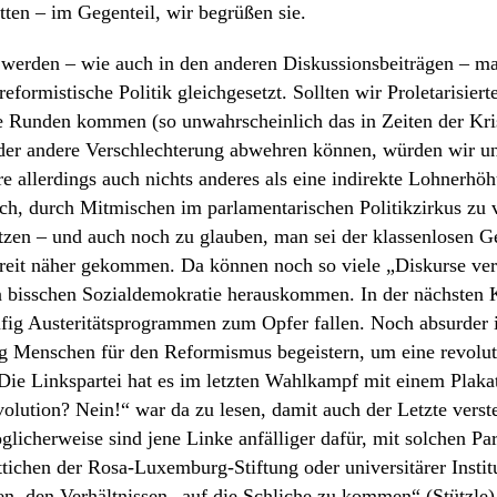
hatten – im Gegenteil, wir begrüßen sie.
werden – wie auch in den anderen Diskussionsbeiträgen – mat
eformistische Politik gleichgesetzt. Sollten wir Proletarisier
e Runden kommen (so unwahrscheinlich das in Zeiten der Kris
oder andere Verschlechterung abwehren können, würden wir un
 allerdings auch nichts anderes als eine indirekte Lohnerhöh
uch, durch Mitmischen im parlamentarischen Politikzirkus zu 
zen – und auch noch zu glauben, man sei der klassenlosen Ge
reit näher gekommen. Da können noch so viele „Diskurse ve
in bisschen Sozialdemokratie herauskommen. In der nächsten 
ig Austeritätsprogrammen zum Opfer fallen. Noch absurder is
 Menschen für den Reformismus begeistern, um eine revolu
 Die Linkspartei hat es im letzten Wahlkampf mit einem Plakat
olution? Nein!“ war da zu lesen, damit auch der Letzte verst
glicherweise sind jene Linke anfälliger dafür, mit solchen Pa
ittichen der Rosa-Luxemburg-Stiftung oder universitärer Instit
n, den Verhältnissen „auf die Schliche zu kommen“ (Stützle)