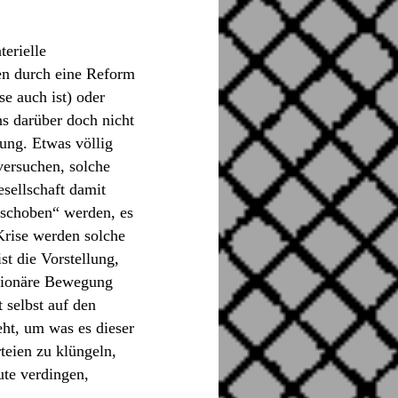
erielle
ten durch eine Reform
e auch ist) oder
s darüber doch nicht
ung. Etwas völlig
versuchen, solche
sellschaft damit
rschoben“ werden, es
Krise werden solche
t die Vorstellung,
tionäre Bewegung
 selbst auf den
eht, um was es dieser
rteien zu klüngeln,
ute verdingen,
.