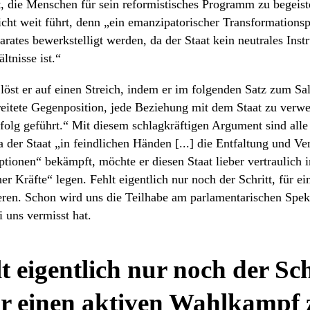
, die Menschen für sein reformistisches Programm zu begeist
nicht weit führt, denn „ein emanzipatorischer Transformations
parates bewerkstelligt werden, da der Staat kein neutrales Ins
ltnisse ist.“
löst er auf einen Streich, indem er im folgenden Satz zum Sal
eitete Gegenposition, jede Beziehung mit dem Staat zu verwei
olg geführt.“ Mit diesem schlagkräftigen Argument sind alle
der Staat „in feindlichen Händen [...] die Entfaltung und Ve
tionen“ bekämpft, möchte er diesen Staat lieber vertraulich 
r Kräfte“ legen. Fehlt eigentlich nur noch der Schritt, für ei
en. Schon wird uns die Teilhabe am parlamentarischen Spekta
ei uns vermisst hat.
t eigentlich nur noch der Sch
ür einen aktiven Wahlkampf 