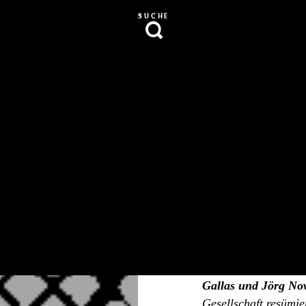
SUCHE
Vo
Im Februar diesen Ja
den Text
"Krisenlös
eine Debatte über di
kritisieren. Daraufh
Gallas und Jörg N
Gesellschaft resümi