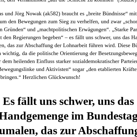
as und Jörg Nowak (ak582) braucht es „breite Bündnisse“ mi
, um den Bewegungen zum Sieg zu verhelfen, und zwar „scho
en Gründen“ und „machtpolitischen Erwägungen“. „Starke Par
it den Regierungen begeben“ – es fällt uns schwer, uns das
n, das zur Abschaffung der Lohnarbeit führen wird. Diese Bü
sch wichtig, da die politische Orientierung der Besetzungsbew
r dem heilenden Einfluss starker sozialdemokratischer Parteie
wegungslinke und Aktivisten“ sogar „den etablierten Kräften
bringen.“ Herzlichen Glückwunsch!
Es fällt uns schwer, uns das
Handgemenge im Bundesta
umalen, das zur Abschaffun