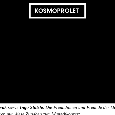
KOSMOPROLET
Zugaben zum Wunschkonzer
10. November 2013
n
FREUNDINNEN UND FREUNDE DER KLASSENLOSEN GESELLSCH
hres veröffentlichten die Freundinnen und Freunde der klass
ung als Wunschkonzert“
in der Zeitschrift »analyse und kriti
e Wirtschaftskrise anzustoßen und einige Illusionen, wie diese
in erschienen in der »ak« Antworten von
Dario Azzellini
,
Ann
owak
sowie
Ingo Stützle
. Die Freundinnen und Freunde der kl
eren nun diese Zugaben zum Wunschkonzert.