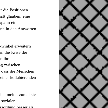
r die Positionen
aft glauben, eine
opa in ein
enn in den Antworten
kwinkel erweitern
nn die Krise der
n ihr
ung zwischen
d dass die Menschen
einer kollabierenden
ld“ meint, zumal sie
 sozialen
rsorgung besser als