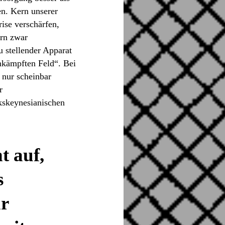
en. Kern unserer
ise verschärfen,
ern zwar
u stellender Apparat
mkämpften Feld“. Bei
 nur scheinbar
r
nkskeynesianischen
t auf,
s
ar