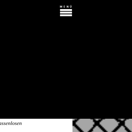
MENÜ
t
AFT
enlosen Gesellschaft
k« in der Hoffnung,
 zu lösen wäre, zu
a Dohm
,
Alexander
assenlosen