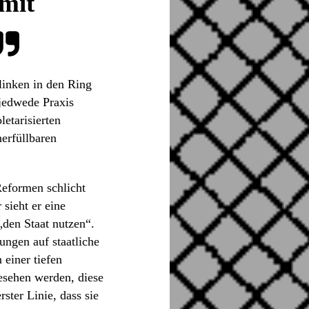
amit
slinken in den Ring
 jedwede Praxis
etarisierten
nerfüllbaren
Reformen schlicht
sieht er eine
„den Staat nutzen“.
ungen auf staatliche
 einer tiefen
esehen werden, diese
ster Linie, dass sie