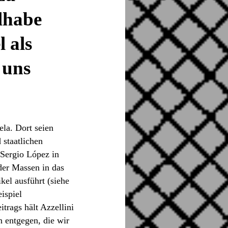
ilhabe
 als
i uns
ela. Dort seien
staatlichen
 Sergio López in
der Massen in das
kel ausführt (siehe
ispiel
trags hält Azzellini
 entgegen, die wir