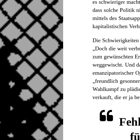
es schwieriger macht
dass solche Politik 
mittels des Staatsap
kapitalistischen Verhä
Die Schwierigkeiten 
„Doch die weit verbr
zum gewünschten Erf
weggewischt. Und da 
emanzipatorischer Op
„freundlich gesonnene
Wahlkampf zu plädier
verkauft, die er ja b
Fehl
f