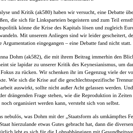
nalyse und Kritik (ak580) haben wir versucht, eine Debatte übe
ßen, die sich für Linksparteien begeistern und zum Teil ernsth
ftspolitik könne die Krise des Kapitals lösen und zugleich Eur
wandeln. Mit unserem Anliegen sind wir leider gescheitert, d
 Argumentation eingegangen – eine Debatte fand nicht statt.
nna Dohm (ak582), die mit ihrem Beitrag immerhin den Blic
eint sie lapidar zu unserer Kritik des Keynesianismus, um da
 Fokus zu rücken. Wir schenken ihr im Gegenzug viele der vo
e. Wie sich die Krise auf die geschlechtsspezifische Trenn
rbeit auswirkt, sollte nicht außer Acht gelassen werden. Un
der drängenden Frage stehen, wie die Reproduktion in Zeiten 
 noch organisiert werden kann, versteht sich von selbst.
uns nebulös, was Dohm mit der „Staatsform als umkämpftes Fe
Staat hierzulande etwas Gutes gebracht hat, dann die diversen
rlich lebt es sich für die Lohnabhängigen mit Gesundheitsve