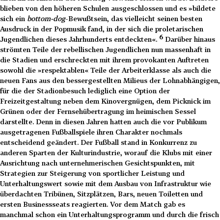
blieben von den höheren Schulen ausgeschlossen und es »bildete
sich ein
bottom-dog
-Bewußtsein, das vielleicht seinen besten
Ausdruck in der Popmusik fand, in der sich die proletarischen
6
Jugendlichen dieses Jahrhunderts entdeckten«.
Darüber hinaus
strömten Teile der rebellischen Jugendlichen nun massenhaft in
die Stadien und erschreckten mit ihrem provokanten Auftreten
sowohl die »respektablen« Teile der Arbeiterklasse als auch die
neuen Fans aus den bessergestellten Milieus der Lohnabhängigen,
für die der Stadionbesuch lediglich eine Option der
Freizeitgestaltung neben dem Kinovergnügen, dem Picknick im
Grünen oder der Fernsehübertragung im heimischen Sessel
darstellte. Denn in diesen Jahren hatten auch die vor Publikum
ausgetragenen Fußballspiele ihren Charakter nochmals
entscheidend geändert. Der Fußball stand in Konkurrenz zu
anderen Sparten der Kulturindustrie, worauf die Klubs mit einer
Ausrichtung nach unternehmerischen Gesichtspunkten, mit
Strategien zur Steigerung von sportlicher Leistung und
Unterhaltungswert sowie mit dem Ausbau von Infrastruktur wie
überdachten Tribünen, Sitzplätzen, Bars, neuen Toiletten und
ersten Businessseats reagierten. Vor dem Match gab es
manchmal schon ein Unterhaltungsprogramm und durch die frisch