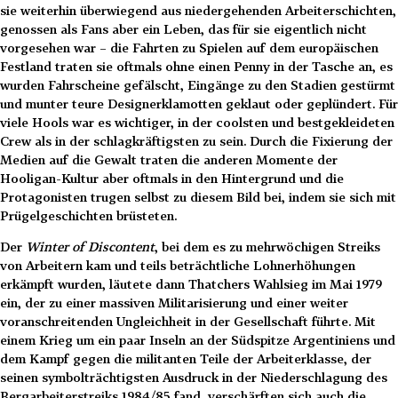
sie weiterhin überwiegend aus niedergehenden Arbeiterschichten,
genossen als Fans aber ein Leben, das für sie eigentlich nicht
vorgesehen war – die Fahrten zu Spielen auf dem europäischen
Festland traten sie oftmals ohne einen Penny in der Tasche an, es
wurden Fahrscheine gefälscht, Eingänge zu den Stadien gestürmt
und munter teure Designerklamotten geklaut oder geplündert. Für
viele Hools war es wichtiger, in der coolsten und bestgekleideten
Crew als in der schlagkräftigsten zu sein. Durch die Fixierung der
Medien auf die Gewalt traten die anderen Momente der
Hooligan-Kultur aber oftmals in den Hintergrund und die
Protagonisten trugen selbst zu diesem Bild bei, indem sie sich mit
Prügelgeschichten brüsteten.
Der
Winter of Discontent
, bei dem es zu mehrwöchigen Streiks
von Arbeitern kam und teils beträchtliche Lohnerhöhungen
erkämpft wurden, läutete dann Thatchers Wahlsieg im Mai 1979
ein, der zu einer massiven Militarisierung und einer weiter
voranschreitenden Ungleichheit in der Gesellschaft führte. Mit
einem Krieg um ein paar Inseln an der Südspitze Argentiniens und
dem Kampf gegen die militanten Teile der Arbeiterklasse, der
seinen symbolträchtigsten Ausdruck in der Niederschlagung des
Bergarbeiterstreiks 1984/85 fand, verschärften sich auch die