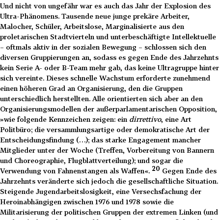
Und nicht von ungefähr war es auch das Jahr der Explosion des
Ultra-Phänomens. Tausende neue junge prekäre Arbeiter,
Malocher, Schüler, Arbeitslose, Marginalisierte aus den
proletarischen Stadtvierteln und unterbeschäftigte Intellektuelle
– oftmals aktiv in der sozialen Bewegung – schlossen sich den
diversen Gruppierungen an, sodass es gegen Ende des Jahrzehnts
kein Serie A- oder B-Team mehr gab, das keine Ultragruppe hinter
sich vereinte. Dieses schnelle Wachstum erforderte zunehmend
einen höheren Grad an Organisierung, den die Gruppen
unterschiedlich herstellten. Alle orientierten sich aber an den
Organisierungsmodellen der außerparlamentarischen Opposition,
»wie folgende Kennzeichen zeigen: ein
dirrettivo
, eine Art
Politbüro; die versammlungsartige oder demokratische Art der
Entscheidungsfindung (…); das starke Engagement mancher
Mitglieder unter der Woche (Treffen, Vorbereitung von Bannern
und Choreographie, Flugblattverteilung); und sogar die
20
Verwendung von Fahnenstangen als Waffen«.
Gegen Ende des
Jahrzehnts veränderte sich jedoch die gesellschaftliche Situation.
Steigende Jugendarbeitslosigkeit, eine Versechsfachung der
Heroinabhängigen zwischen 1976 und 1978 sowie die
Militarisierung der politischen Gruppen der extremen Linken (und