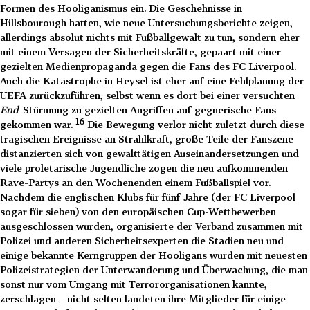
Formen des Hooliganismus ein. Die Geschehnisse in
Hillsbourough hatten, wie neue Untersuchungsberichte zeigen,
allerdings absolut nichts mit Fußballgewalt zu tun, sondern eher
mit einem Versagen der Sicherheitskräfte, gepaart mit einer
gezielten Medienpropaganda gegen die Fans des FC Liverpool.
Auch die Katastrophe in Heysel ist eher auf eine Fehlplanung der
UEFA zurückzuführen, selbst wenn es dort bei einer versuchten
End
-Stürmung zu gezielten Angriffen auf gegnerische Fans
16
gekommen war.
Die Bewegung verlor nicht zuletzt durch diese
tragischen Ereignisse an Strahlkraft, große Teile der Fanszene
distanzierten sich von gewalttätigen Auseinandersetzungen und
viele proletarische Jugendliche zogen die neu aufkommenden
Rave-Partys an den Wochenenden einem Fußballspiel vor.
Nachdem die englischen Klubs für fünf Jahre (der FC Liverpool
sogar für sieben) von den europäischen Cup-Wettbewerben
ausgeschlossen wurden, organisierte der Verband zusammen mit
Polizei und anderen Sicherheitsexperten die Stadien neu und
einige bekannte Kerngruppen der Hooligans wurden mit neuesten
Polizeistrategien der Unterwanderung und Überwachung, die man
sonst nur vom Umgang mit Terrororganisationen kannte,
zerschlagen – nicht selten landeten ihre Mitglieder für einige