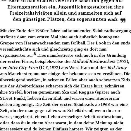
Auch in den Stadien setzte die Rebellion gegen die
Elterngeneration ein, Jugendliche gestalteten ihre
Freizeitaktivitäten allein und sammelten sich auf
den günstigen Plätzen, den sogenannten
ends
.
Mit der Ende der 1960er Jahre aufkommenden Skinheadbewegung
strömte dann zum ersten Mal eine auch äußerlich homogene
Gruppe von Heranwachsenden zum Fußball. Der Look in den
ends
vereinheitlichte sich und gleichzeitig ging es dort nun
8
organisierter zu.
Dies manifestierte sich auch in der Gründung
der ersten Firms, beispielsweise der
Millwall Bushwackers
(1972),
der
Inter City Firm
(ICF, 1972) aus West Ham und der
Red Army
aus Manchester, um nur einige der bekanntesten zu erwähnen. Die
überwiegend weißen, in seltenen Fällen aber auch schwarzen Kids
aus der Arbeiterklasse scherten sich die Haare kurz, schnürten
ihre Stiefel, hörten gemeinsam Ska und Reggae (später auch
Street Punk), liebten ihren Klub und waren einer Hauerei nur
selten abgeneigt. Die Zeit der ersten Skinheads ab 1968 war eine
Zeit, »in der man gegen alles war. Scheiß drauf, wenn du arm
warst, ungelernt, einem Leben armseliger Arbeit vorbestimmt,
oder dass du in einem Alter warst, in dem deine Meinung nicht
interessiert und du keinen Einfluss hattest. Wir zeigten es der