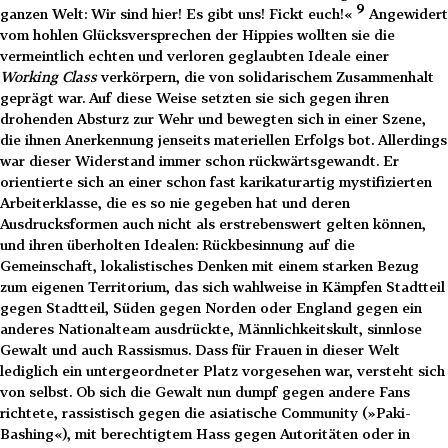
9
ganzen Welt: Wir sind hier! Es gibt uns! Fickt euch!«
Angewidert
vom hohlen Glücksversprechen der Hippies wollten sie die
vermeintlich echten und verloren geglaubten Ideale einer
Working Class
verkörpern, die von solidarischem Zusammenhalt
geprägt war. Auf diese Weise setzten sie sich gegen ihren
drohenden Absturz zur Wehr und bewegten sich in einer Szene,
die ihnen Anerkennung jenseits materiellen Erfolgs bot. Allerdings
war dieser Widerstand immer schon rückwärtsgewandt. Er
orientierte sich an einer schon fast karikaturartig mystifizierten
Arbeiterklasse, die es so nie gegeben hat und deren
Ausdrucksformen auch nicht als erstrebenswert gelten können,
und ihren überholten Idealen: Rückbesinnung auf die
Gemeinschaft, lokalistisches Denken mit einem starken Bezug
zum eigenen Territorium, das sich wahlweise in Kämpfen Stadtteil
gegen Stadtteil, Süden gegen Norden oder England gegen ein
anderes Nationalteam ausdrückte, Männlichkeitskult, sinnlose
Gewalt und auch Rassismus. Dass für Frauen in dieser Welt
lediglich ein untergeordneter Platz vorgesehen war, versteht sich
von selbst. Ob sich die Gewalt nun dumpf gegen andere Fans
richtete, rassistisch gegen die asiatische Community (»Paki-
Bashing«), mit berechtigtem Hass gegen Autoritäten oder in