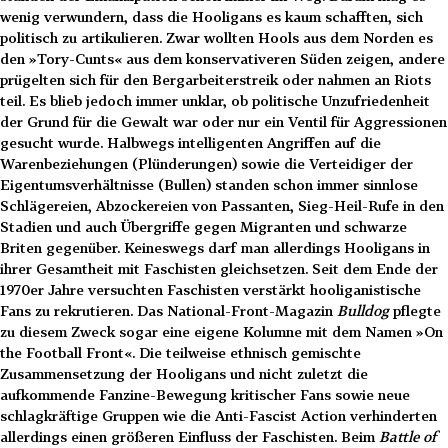
wenig verwundern, dass die Hooligans es kaum schafften, sich
politisch zu artikulieren. Zwar wollten Hools aus dem Norden es
den »Tory-Cunts« aus dem konservativeren Süden zeigen, andere
prügelten sich für den Bergarbeiterstreik oder nahmen an Riots
teil. Es blieb jedoch immer unklar, ob politische Unzufriedenheit
der Grund für die Gewalt war oder nur ein Ventil für Aggressionen
gesucht wurde. Halbwegs intelligenten Angriffen auf die
Warenbeziehungen (Plünderungen) sowie die Verteidiger der
Eigentumsverhältnisse (Bullen) standen schon immer sinnlose
Schlägereien, Abzockereien von Passanten, Sieg-Heil-Rufe in den
Stadien und auch Übergriffe gegen Migranten und schwarze
Briten gegenüber. Keineswegs darf man allerdings Hooligans in
ihrer Gesamtheit mit Faschisten gleichsetzen. Seit dem Ende der
1970er Jahre versuchten Faschisten verstärkt hooliganistische
Fans zu rekrutieren. Das National-Front-Magazin
Bulldog
pflegte
zu diesem Zweck sogar eine eigene Kolumne mit dem Namen »On
the Football Front«. Die teilweise ethnisch gemischte
Zusammensetzung der Hooligans und nicht zuletzt die
aufkommende Fanzine-Bewegung kritischer Fans sowie neue
schlagkräftige Gruppen wie die Anti-Fascist Action verhinderten
allerdings einen größeren Einfluss der Faschisten. Beim
Battle of