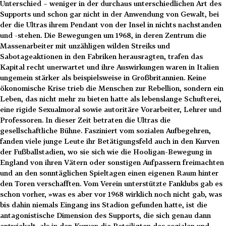
Unterschied – weniger in der durchaus unterschiedlichen Art des
Supports und schon gar nicht in der Anwendung von Gewalt, bei
der die Ultras ihrem Pendant von der Insel in nichts nachstanden
und -stehen. Die Bewegungen um 1968, in deren Zentrum die
Massenarbeiter mit unzähligen wilden Streiks und
Sabotageaktionen in den Fabriken herausragten, trafen das
Kapital recht unerwartet und ihre Auswirkungen waren in Italien
ungemein stärker als beispielsweise in Großbritannien. Keine
ökonomische Krise trieb die Menschen zur Rebellion, sondern ein
Leben, das nicht mehr zu bieten hatte als lebenslange Schufterei,
eine rigide Sexualmoral sowie autoritäre Vorarbeiter, Lehrer und
Professoren. In dieser Zeit betraten die Ultras die
gesellschaftliche Bühne. Fasziniert vom sozialen Aufbegehren,
fanden viele junge Leute ihr Betätigungsfeld auch in den Kurven
der Fußballstadien, wo sie sich wie die Hooligan-Bewegung in
England von ihren Vätern oder sonstigen Aufpassern freimachten
und an den sonntäglichen Spieltagen einen eigenen Raum hinter
den Toren verschafften. Vom Verein unterstützte Fanklubs gab es
schon vorher, »was es aber vor 1968 wirklich noch nicht gab, was
bis dahin niemals Eingang ins Stadion gefunden hatte, ist die
antagonistische Dimension des Supports, die sich genau dann
entwickelt, als in den Kurven die Beteiligten des sozialen und