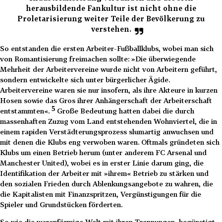
herausbildende Fankultur ist nicht ohne die
Proletarisierung weiter Teile der Bevölkerung zu
verstehen.
So entstanden die ersten Arbeiter-Fußballklubs, wobei man sich
von Romantisierung freimachen sollte: »Die überwiegende
Mehrheit der Arbeitervereine wurde nicht von Arbeitern geführt,
sondern entwickelte sich unter bürgerlicher Ägide.
Arbeitervereine waren sie nur insofern, als ihre Akteure in kurzen
Hosen sowie das Gros ihrer Anhängerschaft der Arbeiterschaft
5
entstammten«.
Große Bedeutung hatten dabei die durch
massenhaften Zuzug vom Land entstehenden Wohnviertel, die in
einem rapiden Verstädterungsprozess slumartig anwuchsen und
mit denen die Klubs eng verwoben waren. Oftmals gründeten sich
Klubs um einen Betrieb herum (unter anderem FC Arsenal und
Manchester United), wobei es in erster Linie darum ging, die
Identifikation der Arbeiter mit »ihrem« Betrieb zu stärken und
den sozialen Frieden durch Ablenkungsangebote zu wahren, die
die Kapitalisten mit Finanzspritzen, Vergünstigungen für die
Spieler und Grundstücken förderten.
So wie die warenförmige Welt mit ihren Trennungen, begünstigt