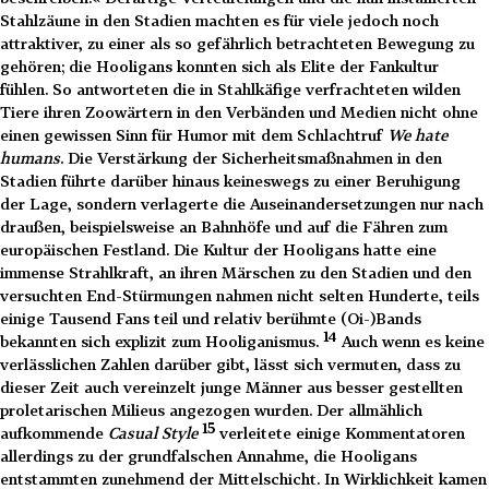
Stahlzäune in den Stadien machten es für viele jedoch noch
attraktiver, zu einer als so gefährlich betrachteten Bewegung zu
gehören; die Hooligans konnten sich als Elite der Fankultur
fühlen. So antworteten die in Stahlkäfige verfrachteten wilden
Tiere ihren Zoowärtern in den Verbänden und Medien nicht ohne
einen gewissen Sinn für Humor mit dem Schlachtruf
We hate
humans
. Die Verstärkung der Sicherheitsmaßnahmen in den
Stadien führte darüber hinaus keineswegs zu einer Beruhigung
der Lage, sondern verlagerte die Auseinandersetzungen nur nach
draußen, beispielsweise an Bahnhöfe und auf die Fähren zum
europäischen Festland. Die Kultur der Hooligans hatte eine
immense Strahlkraft, an ihren Märschen zu den Stadien und den
versuchten End-Stürmungen nahmen nicht selten Hunderte, teils
einige Tausend Fans teil und relativ berühmte (Oi-)Bands
14
bekannten sich explizit zum Hooliganismus.
Auch wenn es keine
verlässlichen Zahlen darüber gibt, lässt sich vermuten, dass zu
dieser Zeit auch vereinzelt junge Männer aus besser gestellten
proletarischen Milieus angezogen wurden. Der allmählich
15
aufkommende
Casual Style
verleitete einige Kommentatoren
allerdings zu der grundfalschen Annahme, die Hooligans
entstammten zunehmend der Mittelschicht. In Wirklichkeit kamen