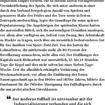
englischen Empire fördern. Die zu diesem Zweck vorangetriebene
Vereinheitlichung des Spiels, die sich unter anderem in einer
durch den Verband festgelegten Anzahl von Spielern und
genauerer Maße des Feldes und der Tore sowie in festen
Zeitregeln niederschlug, legte die Grundlage für seine spätere
Popularisierung. Die Angehörigen der spielenden Klasse hatten
die materiellen Mittel, sich die notwendigen Utensilien zuzulegen,
vor allem aber verfügten sie, befreit vom Zwang, ihre Arbeitskraft
zu Markte zu tragen, noch über ein wesentlich bedeutenderes Gut
für das Ausüben von Sport:
freie Zeit
. Von der hatten die
Lohnarbeiter, die mittlerweile mehr als 80 Prozent der
Bevölkerung ausmachten, nicht allzu viel. Der Heißhunger des
Kapitals nach Mehrarbeit war unersättlich, 12- bis 14-Stunden-
Tage die Regel und dies nicht selten bei einer Sieben-Tage-
Woche. Erst die allmählich erkämpfte Verkürzung der
Wochenarbeitszeit, vor allem die Einführung des freien
Samstagnachmittags in den 1860er und 1870er Jahren, bildete das
Fundament für die (Wieder-)Aneignung des Fußballsports durch
die nun proletarischen Unterklassen.
Der moderne Fußball ist untrennbar mit der
Industrialisierung verbunden und die sich