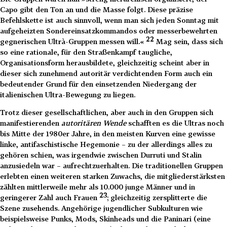
Capo gibt den Ton an und die Masse folgt. Diese präzise
Befehlskette ist auch sinnvoll, wenn man sich jeden Sonntag mit
aufgeheizten Sondereinsatzkommandos oder messerbewehrten
22
gegnerischen Ultrà-Gruppen messen will.«
Mag sein, dass sich
so eine rationale, für den Straßenkampf taugliche,
Organisationsform herausbildete, gleichzeitig scheint aber in
dieser sich zunehmend autoritär verdichtenden Form auch ein
bedeutender Grund für den einsetzenden Niedergang der
italienischen Ultra-Bewegung zu liegen.
Trotz dieser gesellschaftlichen, aber auch in den Gruppen sich
manifestierenden
autoritären Wende
schafften es die Ultras noch
bis Mitte der 1980er Jahre, in den meisten Kurven eine gewisse
linke, antifaschistische Hegemonie – zu der allerdings alles zu
gehören schien, was irgendwie zwischen Durruti und Stalin
anzusiedeln war – aufrechtzuerhalten. Die traditionellen Gruppen
erlebten einen weiteren starken Zuwachs, die mitgliederstärksten
zählten mittlerweile mehr als 10.000 junge Männer und in
23
geringerer Zahl auch Frauen
; gleichzeitig zersplitterte die
Szene zusehends. Angehörige jugendlicher Subkulturen wie
beispielsweise Punks, Mods, Skinheads und die Paninari (eine