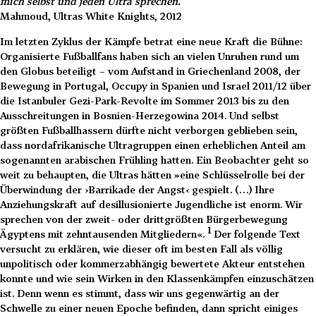
mich selbst und jeden Ultra sprechen.
Mahmoud, Ultras White Knights, 2012
Im letzten Zyklus der Kämpfe betrat eine neue Kraft die Bühne:
Organisierte Fußballfans haben sich an vielen Unruhen rund um
den Globus beteiligt – vom Aufstand in Griechenland 2008, der
Bewegung in Portugal, Occupy in Spanien und Israel 2011/12 über
die Istanbuler Gezi-Park-Revolte im Sommer 2013 bis zu den
Ausschreitungen in Bosnien-Herzegowina 2014. Und selbst
größten Fußballhassern dürfte nicht verborgen geblieben sein,
dass nordafrikanische Ultragruppen einen erheblichen Anteil am
sogenannten arabischen Frühling hatten. Ein Beobachter geht so
weit zu behaupten, die Ultras hätten »eine Schlüsselrolle bei der
Überwindung der ›Barrikade der Angst‹ gespielt. (…) Ihre
Anziehungskraft auf desillusionierte Jugendliche ist enorm. Wir
sprechen von der zweit- oder drittgrößten Bürgerbewegung
1
Ägyptens mit zehntausenden Mitgliedern«.
Der folgende Text
versucht zu erklären, wie dieser oft im besten Fall als völlig
unpolitisch oder kommerzabhängig bewertete Akteur entstehen
konnte und wie sein Wirken in den Klassenkämpfen einzuschätzen
ist. Denn wenn es stimmt, dass wir uns gegenwärtig an der
Schwelle zu einer neuen Epoche befinden, dann spricht einiges