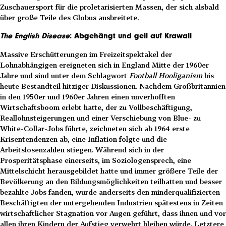
Zuschauersport für die proletarisierten Massen, der sich alsbald
über große Teile des Globus ausbreitete.
The English Disease
: Abgehängt und geil auf Krawall
Massive Erschütterungen im Freizeitspektakel der
Lohnabhängigen ereigneten sich in England Mitte der 1960er
Jahre und sind unter dem Schlagwort
Football Hooliganism
bis
heute Bestandteil hitziger Diskussionen. Nachdem Großbritannien
in den 1950er und 1960er Jahren einen unverhofften
Wirtschaftsboom erlebt hatte, der zu Vollbeschäftigung,
Reallohnsteigerungen und einer Verschiebung von Blue- zu
White-Collar-Jobs führte, zeichneten sich ab 1964 erste
Krisentendenzen ab, eine Inflation folgte und die
Arbeitslosenzahlen stiegen. Während sich in der
Prosperitätsphase einerseits, im Soziologensprech, eine
Mittelschicht herausgebildet hatte und immer größere Teile der
Bevölkerung an den Bildungsmöglichkeiten teilhatten und besser
bezahlte Jobs fanden, wurde anderseits den minderqualifizierten
Beschäftigten der untergehenden Industrien spätestens in Zeiten
wirtschaftlicher Stagnation vor Augen geführt, dass ihnen und vor
allen ihren Kindern der Aufstieg verwehrt bleiben würde. Letztere