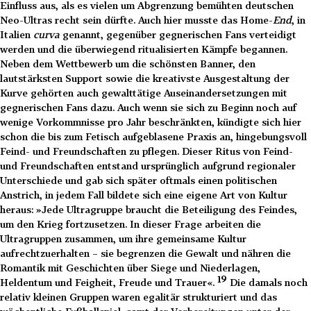
Einfluss aus, als es vielen um Abgrenzung bemühten deutschen
Neo-Ultras recht sein dürfte. Auch hier musste das Home-
End
, in
Italien
curva
genannt, gegenüber gegnerischen Fans verteidigt
werden und die überwiegend ritualisierten Kämpfe begannen.
Neben dem Wettbewerb um die schönsten Banner, den
lautstärksten Support sowie die kreativste Ausgestaltung der
Kurve gehörten auch gewalttätige Auseinandersetzungen mit
gegnerischen Fans dazu. Auch wenn sie sich zu Beginn noch auf
wenige Vorkommnisse pro Jahr beschränkten, kündigte sich hier
schon die bis zum Fetisch aufgeblasene Praxis an, hingebungsvoll
Feind- und Freundschaften zu pflegen. Dieser Ritus von Feind-
und Freundschaften entstand ursprünglich aufgrund regionaler
Unterschiede und gab sich später oftmals einen politischen
Anstrich, in jedem Fall bildete sich eine eigene Art von Kultur
heraus: »Jede Ultragruppe braucht die Beteiligung des Feindes,
um den Krieg fortzusetzen. In dieser Frage arbeiten die
Ultragruppen zusammen, um ihre gemeinsame Kultur
aufrechtzuerhalten – sie begrenzen die Gewalt und nähren die
Romantik mit Geschichten über Siege und Niederlagen,
19
Heldentum und Feigheit, Freude und Trauer«.
Die damals noch
relativ kleinen Gruppen waren egalitär strukturiert und das