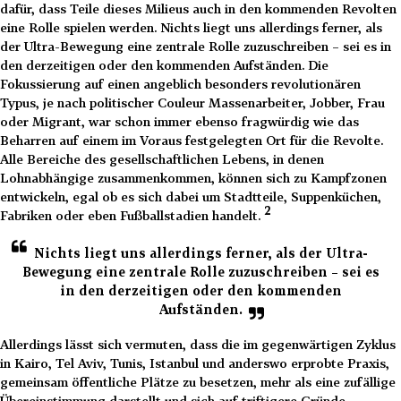
dafür, dass Teile dieses Milieus auch in den kommenden Revolten
eine Rolle spielen werden. Nichts liegt uns allerdings ferner, als
der Ultra-Bewegung eine zentrale Rolle zuzuschreiben – sei es in
den derzeitigen oder den kommenden Aufständen. Die
Fokussierung auf einen angeblich besonders revolutionären
Typus, je nach politischer Couleur Massenarbeiter, Jobber, Frau
oder Migrant, war schon immer ebenso fragwürdig wie das
Beharren auf einem im Voraus festgelegten Ort für die Revolte.
Alle Bereiche des gesellschaftlichen Lebens, in denen
Lohnabhängige zusammenkommen, können sich zu Kampfzonen
entwickeln, egal ob es sich dabei um Stadtteile, Suppenküchen,
2
Fabriken oder eben Fußballstadien handelt.
Nichts liegt uns allerdings ferner, als der Ultra-
Bewegung eine zentrale Rolle zuzuschreiben – sei es
in den derzeitigen oder den kommenden
Aufständen.
Allerdings lässt sich vermuten, dass die im gegenwärtigen Zyklus
in Kairo, Tel Aviv, Tunis, Istanbul und anderswo erprobte Praxis,
gemeinsam öffentliche Plätze zu besetzen, mehr als eine zufällige
Übereinstimmung darstellt und sich auf triftigere Gründe