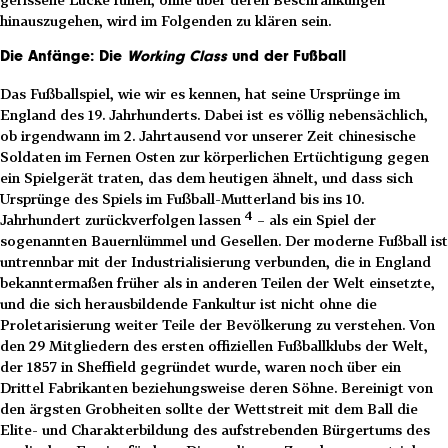
hinauszugehen, wird im Folgenden zu klären sein.
Die Anfänge: Die
Working Class
und der Fußball
Das Fußballspiel, wie wir es kennen, hat seine Ursprünge im
England des 19. Jahrhunderts. Dabei ist es völlig nebensächlich,
ob irgendwann im 2. Jahrtausend vor unserer Zeit chinesische
Soldaten im Fernen Osten zur körperlichen Ertüchtigung gegen
ein Spielgerät traten, das dem heutigen ähnelt, und dass sich
Ursprünge des Spiels im Fußball-Mutterland bis ins 10.
4
Jahrhundert zurückverfolgen lassen
– als ein Spiel der
sogenannten Bauernlümmel und Gesellen. Der moderne Fußball ist
untrennbar mit der Industrialisierung verbunden, die in England
bekanntermaßen früher als in anderen Teilen der Welt einsetzte,
und die sich herausbildende Fankultur ist nicht ohne die
Proletarisierung weiter Teile der Bevölkerung zu verstehen. Von
den 29 Mitgliedern des ersten offiziellen Fußballklubs der Welt,
der 1857 in Sheffield gegründet wurde, waren noch über ein
Drittel Fabrikanten beziehungsweise deren Söhne. Bereinigt von
den ärgsten Grobheiten sollte der Wettstreit mit dem Ball die
Elite- und Charakterbildung des aufstrebenden Bürgertums des