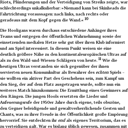
Riots, Plünderungen und der Verteidigung von Streiks zeigte, war
schlechterdings unkalkulierbar: »Niemand kann bei Skinheads die
Fahrtrichtung voraussagen: nach links, nach rechts oder
10
geradeaus mit dem Kopf gegen die Wand.«
Die Hooligans waren durchaus entschiedene Anhänger ihres
Teams und entgegen der öffentlichen Wahrnehmung sowie der
einsetzenden medialen Hetze sehr gut über ihren Klub informiert
und am Spiel interessiert. In diesem Punkt weisen sie eine
deutlich größere Nähe zu den kontinentaleuropäischen Ultras auf
11
als zu den Wald-und-Wiesen-Schlägern von heute.
Wie die
heutigen Ultras verstanden sie sich gegenüber der ihnen
servierten neuen Konsumkultur als Bewahrer des
echten
Spiels –
sie wollten ein aktiver Part des Geschehens sein, zum Kampf um
den Sieg, der auf dem Platz ausgetragen wurde, sollte nun ein
weiteres Match hinzukommen: Die Ermittlung eines Gewinners auf
den Rängen. Die jungen Hools ersetzten die Lieder und
Anfeuerungsrufe der 1950er Jahre durch eigene, teils obszöne,
den Gegner beleidigende und gewaltverherrlichende Gesten und
Chants, was zu ihrer Freude in der Öffentlichkeit große Empörung
hervorrief. Sie entdeckten ihr
end
als eigenes Territorium, das es
zu verteidigen galt. War es bislang üblich gewesen, zusammen mit