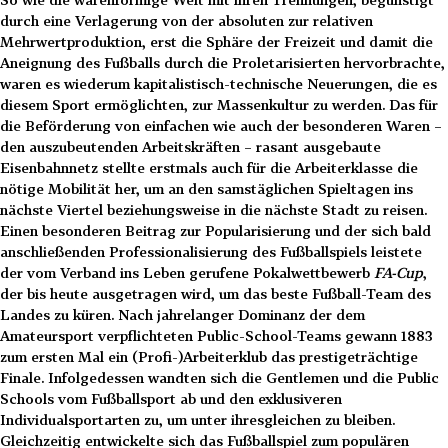
durch eine Verlagerung von der absoluten zur relativen
Mehrwertproduktion, erst die Sphäre der Freizeit und damit die
Aneignung des Fußballs durch die Proletarisierten hervorbrachte,
waren es wiederum kapitalistisch-technische Neuerungen, die es
diesem Sport ermöglichten, zur Massenkultur zu werden. Das für
die Beförderung von einfachen wie auch der besonderen Waren –
den auszubeutenden Arbeitskräften – rasant ausgebaute
Eisenbahnnetz stellte erstmals auch für die Arbeiterklasse die
nötige Mobilität her, um an den samstäglichen Spieltagen ins
nächste Viertel beziehungsweise in die nächste Stadt zu reisen.
Einen besonderen Beitrag zur Popularisierung und der sich bald
anschließenden Professionalisierung des Fußballspiels leistete
der vom Verband ins Leben gerufene Pokalwettbewerb
FA-Cup
,
der bis heute ausgetragen wird, um das beste Fußball-Team des
Landes zu küren. Nach jahrelanger Dominanz der dem
Amateursport verpflichteten Public-School-Teams gewann 1883
zum ersten Mal ein (Profi-)Arbeiterklub das prestigeträchtige
Finale. Infolgedessen wandten sich die Gentlemen und die Public
Schools vom Fußballsport ab und den exklusiveren
Individualsportarten zu, um unter ihresgleichen zu bleiben.
Gleichzeitig entwickelte sich das Fußballspiel zum populären