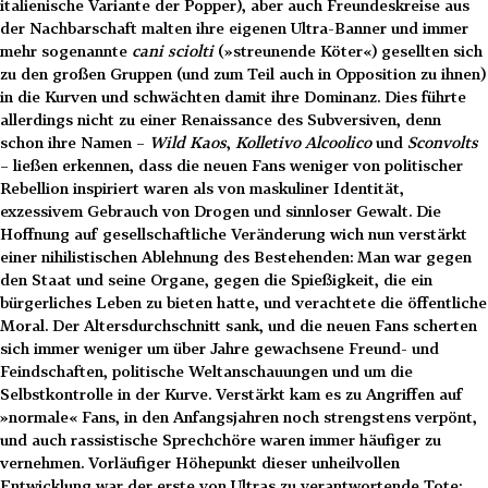
italienische Variante der Popper), aber auch Freundeskreise aus
der Nachbarschaft malten ihre eigenen Ultra-Banner und immer
mehr sogenannte
cani sciolti
(»streunende Köter«) gesellten sich
zu den großen Gruppen (und zum Teil auch in Opposition zu ihnen)
in die Kurven und schwächten damit ihre Dominanz. Dies führte
allerdings nicht zu einer Renaissance des Subversiven, denn
schon ihre Namen –
Wild Kaos
,
Kolletivo Alcoolico
und
Sconvolts
– ließen erkennen, dass die neuen Fans weniger von politischer
Rebellion inspiriert waren als von maskuliner Identität,
exzessivem Gebrauch von Drogen und sinnloser Gewalt. Die
Hoffnung auf gesellschaftliche Veränderung wich nun verstärkt
einer nihilistischen Ablehnung des Bestehenden: Man war gegen
den Staat und seine Organe, gegen die Spießigkeit, die ein
bürgerliches Leben zu bieten hatte, und verachtete die öffentliche
Moral. Der Altersdurchschnitt sank, und die neuen Fans scherten
sich immer weniger um über Jahre gewachsene Freund- und
Feindschaften, politische Weltanschauungen und um die
Selbstkontrolle in der Kurve. Verstärkt kam es zu Angriffen auf
»normale« Fans, in den Anfangsjahren noch strengstens verpönt,
und auch rassistische Sprechchöre waren immer häufiger zu
vernehmen. Vorläufiger Höhepunkt dieser unheilvollen
Entwicklung war der erste von Ultras zu verantwortende Tote: