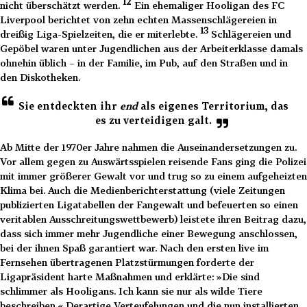
12
nicht überschätzt werden.
Ein ehemaliger Hooligan des FC
Liverpool berichtet von zehn echten Massenschlägereien in
13
dreißig Liga-Spielzeiten, die er miterlebte.
Schlägereien und
Gepöbel waren unter Jugendlichen aus der Arbeiterklasse damals
ohnehin üblich – in der Familie, im Pub, auf den Straßen und in
den Diskotheken.
Sie entdeckten ihr
end
als eigenes Territorium, das
es zu verteidigen galt.
Ab Mitte der 1970er Jahre nahmen die Auseinandersetzungen zu.
Vor allem gegen zu Auswärtsspielen reisende Fans ging die Polizei
mit immer größerer Gewalt vor und trug so zu einem aufgeheizten
Klima bei. Auch die Medienberichterstattung (viele Zeitungen
publizierten Ligatabellen der Fangewalt und befeuerten so einen
veritablen Ausschreitungswettbewerb) leistete ihren Beitrag dazu,
dass sich immer mehr Jugendliche einer Bewegung anschlossen,
bei der ihnen Spaß garantiert war. Nach den ersten live im
Fernsehen übertragenen Platzstürmungen forderte der
Ligapräsident harte Maßnahmen und erklärte: »Die sind
schlimmer als Hooligans. Ich kann sie nur als wilde Tiere
beschreiben.« Derartige Verteufelungen und die nun installierten