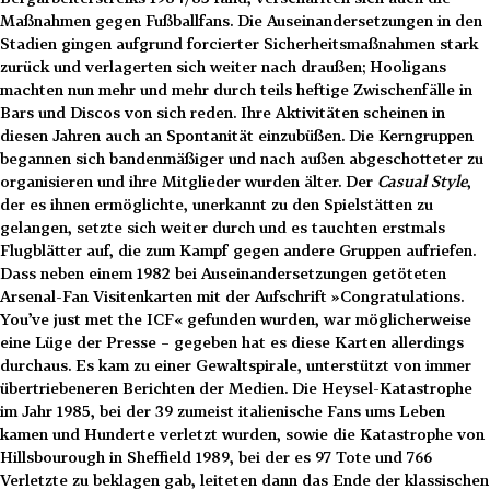
Maßnahmen gegen Fußballfans. Die Auseinandersetzungen in den
Stadien gingen aufgrund forcierter Sicherheitsmaßnahmen stark
zurück und verlagerten sich weiter nach draußen; Hooligans
machten nun mehr und mehr durch teils heftige Zwischenfälle in
Bars und Discos von sich reden. Ihre Aktivitäten scheinen in
diesen Jahren auch an Spontanität einzubüßen. Die Kerngruppen
begannen sich bandenmäßiger und nach außen abgeschotteter zu
organisieren und ihre Mitglieder wurden älter. Der
Casual Style
,
der es ihnen ermöglichte, unerkannt zu den Spielstätten zu
gelangen, setzte sich weiter durch und es tauchten erstmals
Flugblätter auf, die zum Kampf gegen andere Gruppen aufriefen.
Dass neben einem 1982 bei Auseinandersetzungen getöteten
Arsenal-Fan Visitenkarten mit der Aufschrift »Congratulations.
You’ve just met the ICF« gefunden wurden, war möglicherweise
eine Lüge der Presse – gegeben hat es diese Karten allerdings
durchaus. Es kam zu einer Gewaltspirale, unterstützt von immer
übertriebeneren Berichten der Medien. Die Heysel-Katastrophe
im Jahr 1985, bei der 39 zumeist italienische Fans ums Leben
kamen und Hunderte verletzt wurden, sowie die Katastrophe von
Hillsbourough in Sheffield 1989, bei der es 97 Tote und 766
Verletzte zu beklagen gab, leiteten dann das Ende der klassischen