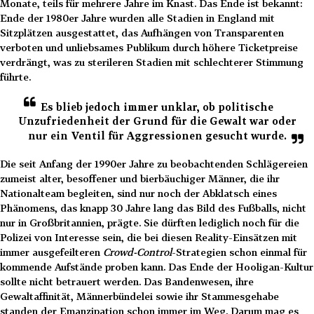
Monate, teils für mehrere Jahre im Knast. Das Ende ist bekannt:
Ende der 1980er Jahre wurden alle Stadien in England mit
Sitzplätzen ausgestattet, das Aufhängen von Transparenten
verboten und unliebsames Publikum durch höhere Ticketpreise
verdrängt, was zu sterileren Stadien mit schlechterer Stimmung
führte.
Es blieb jedoch immer unklar, ob politische
Unzufriedenheit der Grund für die Gewalt war oder
nur ein Ventil für Aggressionen gesucht wurde.
Die seit Anfang der 1990er Jahre zu beobachtenden Schlägereien
zumeist alter, besoffener und bierbäuchiger Männer, die ihr
Nationalteam begleiten, sind nur noch der Abklatsch eines
Phänomens, das knapp 30 Jahre lang das Bild des Fußballs, nicht
nur in Großbritannien, prägte. Sie dürften lediglich noch für die
Polizei von Interesse sein, die bei diesen Reality-Einsätzen mit
immer ausgefeilteren
Crowd-Control
-Strategien schon einmal für
kommende Aufstände proben kann. Das Ende der Hooligan-Kultur
sollte nicht betrauert werden. Das Bandenwesen, ihre
Gewaltaffinität, Männerbündelei sowie ihr Stammesgehabe
standen der Emanzipation schon immer im Weg. Darum mag es