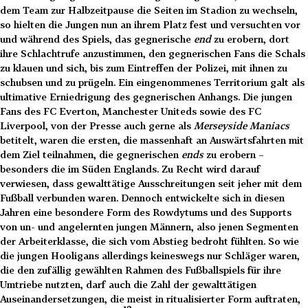
dem Team zur Halbzeitpause die Seiten im Stadion zu wechseln,
so hielten die Jungen nun an ihrem Platz fest und versuchten vor
und während des Spiels, das gegnerische
end
zu erobern, dort
ihre Schlachtrufe anzustimmen, den gegnerischen Fans die Schals
zu klauen und sich, bis zum Eintreffen der Polizei, mit ihnen zu
schubsen und zu prügeln. Ein eingenommenes Territorium galt als
ultimative Erniedrigung des gegnerischen Anhangs. Die jungen
Fans des FC Everton, Manchester Uniteds sowie des FC
Liverpool, von der Presse auch gerne als
Merseyside Maniacs
betitelt, waren die ersten, die massenhaft an Auswärtsfahrten mit
dem Ziel teilnahmen, die gegnerischen
ends
zu erobern –
besonders die im Süden Englands. Zu Recht wird darauf
verwiesen, dass gewalttätige Ausschreitungen seit jeher mit dem
Fußball verbunden waren. Dennoch entwickelte sich in diesen
Jahren eine besondere Form des Rowdytums und des Supports
von un- und angelernten jungen Männern, also jenen Segmenten
der Arbeiterklasse, die sich vom Abstieg bedroht fühlten. So wie
die jungen Hooligans allerdings keineswegs nur Schläger waren,
die den zufällig gewählten Rahmen des Fußballspiels für ihre
Umtriebe nutzten, darf auch die Zahl der gewalttätigen
Auseinandersetzungen, die meist in ritualisierter Form auftraten,