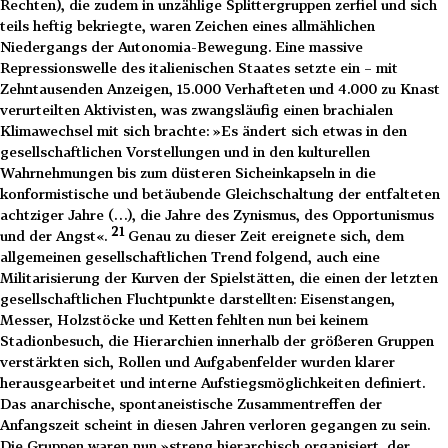
Rechten), die zudem in unzählige Splittergruppen zerfiel und sich
teils heftig bekriegte, waren Zeichen eines allmählichen
Niedergangs der Autonomia-Bewegung. Eine massive
Repressionswelle des italienischen Staates setzte ein – mit
Zehntausenden Anzeigen, 15.000 Verhafteten und 4.000 zu Knast
verurteilten Aktivisten, was zwangsläufig einen brachialen
Klimawechsel mit sich brachte: »Es ändert sich etwas in den
gesellschaftlichen Vorstellungen und in den kulturellen
Wahrnehmungen bis zum düsteren Sicheinkapseln in die
konformistische und betäubende Gleichschaltung der entfalteten
achtziger Jahre (…), die Jahre des Zynismus, des Opportunismus
21
und der Angst«.
Genau zu dieser Zeit ereignete sich, dem
allgemeinen gesellschaftlichen Trend folgend, auch eine
Militarisierung der Kurven der Spielstätten, die einen der letzten
gesellschaftlichen Fluchtpunkte darstellten: Eisenstangen,
Messer, Holzstöcke und Ketten fehlten nun bei keinem
Stadionbesuch, die Hierarchien innerhalb der größeren Gruppen
verstärkten sich, Rollen und Aufgabenfelder wurden klarer
herausgearbeitet und interne Aufstiegsmöglichkeiten definiert.
Das anarchische, spontaneistische Zusammentreffen der
Anfangszeit scheint in diesen Jahren verloren gegangen zu sein.
Die Gruppen waren nun »streng hierarchisch organisiert, der