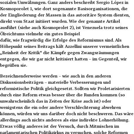
sozialen Umwälzungen. Ganz anders beschreibt Sergio López in
Kosmoporolet 1, wie dort sogenannte Basisorganisationen, die
der Eingliederung der Massen in das autoritäre System dienten,
direkt vom Staat initiiert wurden. Wie der genannte Artikel
ausführt (siehe auch Kosmoprolet 2), ist Venezuela trotz seines
Ölreichtums vielmehr ein gutes Beispiel
dafür, wie fragwürdig die Erfolge des Reformismus sind. Als
Höhepunkt seines Beitrags hält Azzellini unserer vermeintlichen
„Reinheit der Kritik“ die Kämpfe gegen Zwangsräumungen
entgegen, die wir gar nicht kritisiert hatten – im Gegenteil, wir
begrüßen sie.
Bezeichnenderweise werden – wie auch in den anderen
Diskussionsbeiträgen – materielle Verbesserungen und
reformistische Politik gleichgesetzt. Sollten wir Proletarisierten
durch eine Reform etwas besser über die Runden kommen (so
unwahrscheinlich das in Zeiten der Krise auch ist) oder
wenigstens die ein oder andere Verschlechterung abwehren
können, würden wir uns darüber doch nicht beschweren. Das wäre
allerdings auch nichts anderes als eine indirekte Lohnerhöhung.
Etwas völlig anderes ist der Versuch, durch Mitmischen im
parlamentarischen Politikzirkus zu versuchen, solche Reformen