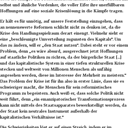
selbst und ähnliche Vordenker, die voller Eifer ihre unerfüllbaren
Hoffnungen auf eine soziale Krisenlösung in die Kämpfe tragen.
Er hält es für unnötig, auf unsere Feststellung einzugehen, dass
an nennenswerte Reformen schlicht nicht zu denken ist, da die
Krise den Handlungsspielraum derart einengt. Vielmehr sieht er
eine „beschleunigte Umverteilung zugunsten des Kapitals“. Um
das zu ändern, will er „den Staat nutzen“. Dabei steht er vor einem
Problem, denn „es wäre absurd, ausgerechnet jetzt Hoffnungen
auf staatliche Politiken zu richten, da der bürgerliche Staat [...]
und das kapitalistische System in einer tiefen strukturellen Krise
stecken und weltweit von Millionen Menschen als unfähig
angesehen werden, diese im Interesse der Mehrheit zu meistern.“
Das Problem der Krise ist für ihn also in erster Linie, dass sie es
schwieriger macht, die Menschen für sein reformistisches
Programm zu begeistern. Auch weiß er, dass solche Politik nicht
weit führt, denn „ein emanzipatorischer Transformationsprozess
kann nicht mittels des Staatsapparates bewerkstelligt werden, da
der Staat kein neutrales Instrument außerhalb der
kapitalistischen Verhältnisse ist.“
Die Schwierigkeiten löst er auf einen Streich, indem er im