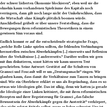
der schwer lädierten Ökonomie blockieren“, eben weil sie die
ohnehin kaum vorhandenen Spielräume des Kapitals noch
verringern, dann gilt noch lange nicht der Umkehrschluss, dass
die Wirtschaft ohne Kämpfe plötzlich boomen würde.
Anschließend grübelt er über unsere Feststellung, dass die
Bewegungen ihren reformistischen Theoretikern in einem
gewissen Sinn voraus sind.
Endlich kommt er auf die entscheidende strategische Frage,
„welche Rolle Linke spielen sollten, die fehlenden Verbindungen
herzustellen zwischen Abwehrkämpfen [...] einerseits und Reflexion
über die Verhältnisse [...] andererseits.“ Darüber wollen wir gern
mit ihm diskutieren, sonst hätten wir kaum unseren Text
geschrieben. Seine Antwort: Gestützt auf die Schultern von
Gramsci und Foucault will er um „Deutungsmacht“ ringen. Wir
glauben kaum, dass damit die Verhältnisse zum Tanzen zu bringen
sind. Wie ein Oberlehrer erklärt er uns als Begründung, dass es so
etwas wie Ideologien gibt. Das ist ulkig, denn wir hatten ja gerade
die Ideologie einer Linken kritisiert, die mit ihren reformistischen
Rezepten und ihrer Begeisterung für Gramsci „das falsche
Bewusstsein der Abwehrkämpfe gegen die Austerität“ verkörpert,
also nicht zuletzt Stützle selbst, wozu er lieber schweigt. Uns ist