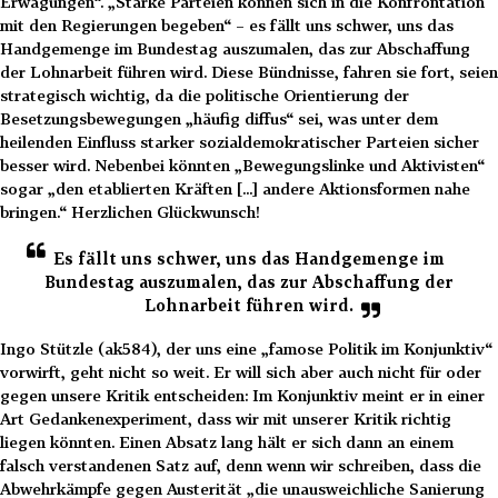
Erwägungen“. „Starke Parteien können sich in die Konfrontation
mit den Regierungen begeben“ – es fällt uns schwer, uns das
Handgemenge im Bundestag auszumalen, das zur Abschaffung
der Lohnarbeit führen wird. Diese Bündnisse, fahren sie fort, seien
strategisch wichtig, da die politische Orientierung der
Besetzungsbewegungen „häufig diffus“ sei, was unter dem
heilenden Einfluss starker sozialdemokratischer Parteien sicher
besser wird. Nebenbei könnten „Bewegungslinke und Aktivisten“
sogar „den etablierten Kräften [...] andere Aktionsformen nahe
bringen.“ Herzlichen Glückwunsch!
Es fällt uns schwer, uns das Handgemenge im
Bundestag auszumalen, das zur Abschaffung der
Lohnarbeit führen wird.
Ingo Stützle (ak584), der uns eine „famose Politik im Konjunktiv“
vorwirft, geht nicht so weit. Er will sich aber auch nicht für oder
gegen unsere Kritik entscheiden: Im Konjunktiv meint er in einer
Art Gedankenexperiment, dass wir mit unserer Kritik richtig
liegen könnten. Einen Absatz lang hält er sich dann an einem
falsch verstandenen Satz auf, denn wenn wir schreiben, dass die
Abwehrkämpfe gegen Austerität „die unausweichliche Sanierung