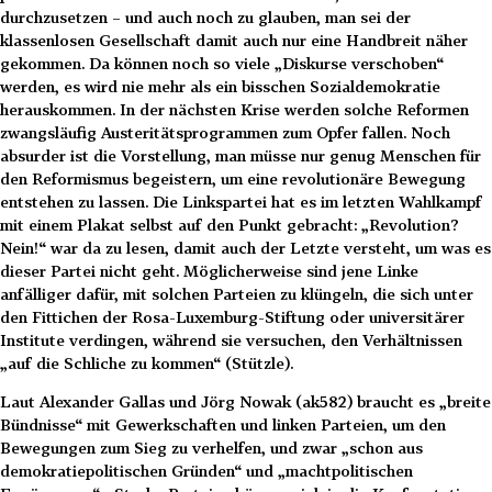
durchzusetzen – und auch noch zu glauben, man sei der
klassenlosen Gesellschaft damit auch nur eine Handbreit näher
gekommen. Da können noch so viele „Diskurse verschoben“
werden, es wird nie mehr als ein bisschen Sozialdemokratie
herauskommen. In der nächsten Krise werden solche Reformen
zwangsläufig Austeritätsprogrammen zum Opfer fallen. Noch
absurder ist die Vorstellung, man müsse nur genug Menschen für
den Reformismus begeistern, um eine revolutionäre Bewegung
entstehen zu lassen. Die Linkspartei hat es im letzten Wahlkampf
mit einem Plakat selbst auf den Punkt gebracht: „Revolution?
Nein!“ war da zu lesen, damit auch der Letzte versteht, um was es
dieser Partei nicht geht. Möglicherweise sind jene Linke
anfälliger dafür, mit solchen Parteien zu klüngeln, die sich unter
den Fittichen der Rosa-Luxemburg-Stiftung oder universitärer
Institute verdingen, während sie versuchen, den Verhältnissen
„auf die Schliche zu kommen“ (Stützle).
Laut Alexander Gallas und Jörg Nowak (ak582) braucht es „breite
Bündnisse“ mit Gewerkschaften und linken Parteien, um den
Bewegungen zum Sieg zu verhelfen, und zwar „schon aus
demokratiepolitischen Gründen“ und „machtpolitischen