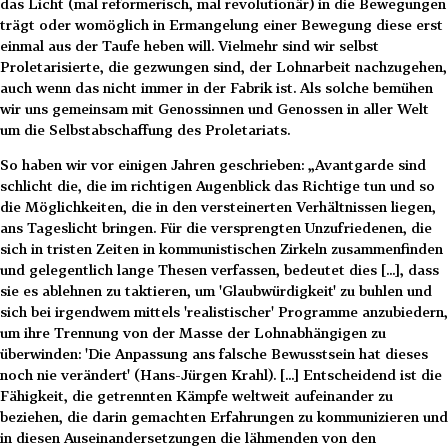
das Licht (mal reformerisch, mal revolutionär) in die Bewegungen
trägt oder womöglich in Ermangelung einer Bewegung diese erst
einmal aus der Taufe heben will. Vielmehr sind wir selbst
Proletarisierte, die gezwungen sind, der Lohnarbeit nachzugehen,
auch wenn das nicht immer in der Fabrik ist. Als solche bemühen
wir uns gemeinsam mit Genossinnen und Genossen in aller Welt
um die Selbstabschaffung des Proletariats.
So haben wir vor einigen Jahren geschrieben: „Avantgarde sind
schlicht die, die im richtigen Augenblick das Richtige tun und so
die Möglichkeiten, die in den versteinerten Verhältnissen liegen,
ans Tageslicht bringen. Für die versprengten Unzufriedenen, die
sich in tristen Zeiten in kommunistischen Zirkeln zusammenfinden
und gelegentlich lange Thesen verfassen, bedeutet dies [...], dass
sie es ablehnen zu taktieren, um 'Glaubwürdigkeit' zu buhlen und
sich bei irgendwem mittels 'realistischer' Programme anzubiedern,
um ihre Trennung von der Masse der Lohnabhängigen zu
überwinden: 'Die Anpassung ans falsche Bewusstsein hat dieses
noch nie verändert' (Hans-Jürgen Krahl). [...] Entscheidend ist die
Fähigkeit, die getrennten Kämpfe weltweit aufeinander zu
beziehen, die darin gemachten Erfahrungen zu kommunizieren und
in diesen Auseinandersetzungen die lähmenden von den