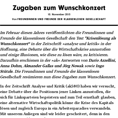
Zugaben zum Wunschkonzert
10. November 2013
Von
FREUNDINNEN UND FREUNDE DER KLASSENLOSEN GESELLSCHAFT
Im Februar diesen Jahres veröffentlichten die Freundinnen und
Freunde der klassenlosen Gesellschaft den Text
"Krisenlösung als
Wunschkonzert“
in der Zeitschrift »analyse und kritik« in der
Hoffnung, eine Debatte über die Wirtschaftskrise anzustoßen
und einige Illusionen, wie diese zu lösen wäre, zu kritisieren.
Daraufhin erschienen in der »ak« Antworten von
Dario Azzellini
,
Anna Dohm
,
Alexander Gallas und Jörg Nowak
sowie
Ingo
Stützle
. Die Freundinnen und Freunde der klassenlosen
Gesellschaft resümieren nun diese Zugaben zum Wunschkonzert.
In der Zeitschrift Analyse und Kritik (ak580) haben wir versucht,
eine Debatte über die Positionen jener Linken anzustoßen, die
sich für Linksparteien begeistern und zum Teil ernsthaft glauben,
eine alternative Wirtschaftspolitik könne die Krise des Kapitals
lösen und zugleich Europa in ein Arbeiterparadies verwandeln.
Mit unserem Anliegen sind wir leider gescheitert, denn in den