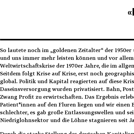
«
So lautete noch im „goldenen Zeitalter“ der 1950e
und uns immer mehr leisten können und vor allem u
Weltwirtschaftskrise der 1970er Jahre, die im allg
Seitdem folgt Krise auf Krise, erst noch geographi
global. Politik und Kapital reagierten auf diese K
Daseinsversorgung wurden privatisiert. Bahn, Pos
Zwang Profit zu erwirtschaften. Das Ergebnis erle
Patient*innen auf den Fluren liegen und wir eine
schlechter, es gab große Entlassungswellen und s
Niedriglohnsektor und die Löhne stagnieren seit J
Durch die starke Stellung des deutschen Kapitalism