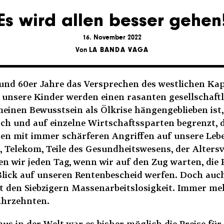
Es wird allen besser gehen
16. November 2022
Von
LA BANDA VAGA
r und 60er Jahre das Versprechen des westlichen K
nsere Kinder werden einen rasanten gesellschaftli
emeinen Bewusstsein als Ölkrise hängengeblieben ist
sch und auf einzelne Wirtschaftssparten begrenzt, d
risen mit immer schärferen Angriffen auf unsere Le
t, Telekom, Teile des Gesundheitswesens, der Alte
ben wir jeden Tag, wenn wir auf den Zug warten, di
n Blick auf unseren Rentenbescheid werfen. Doch a
eit den Siebzigern Massenarbeitslosigkeit. Immer 
ahrzehnten.
us in der Welt war es bisher möglich die Preise fü