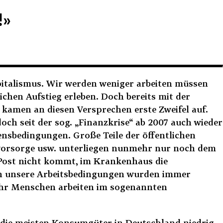
!»
apitalismus. Wir werden weniger arbeiten müssen
chen Aufstieg erleben. Doch bereits mit der
, kamen an diesen Versprechen erste Zweifel auf.
och seit der sog. „Finanzkrise“ ab 2007 auch wieder
bensbedingungen. Große Teile der öffentlichen
rsvorsorge usw. unterliegen nunmehr nur noch dem
e Post nicht kommt, im Krankenhaus die
uch unsere Arbeitsbedingungen wurden immer
mehr Menschen arbeiten im sogenannten
r die meisten Konsumgüter in Deutschland niedrig